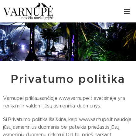
Privatumo politika
Varnupei priklausančioje www.varnupe.lt svetainėje yra
renkami ir valdomi jūsų asmeniniai duomenys.
Ši Privatumo politika išaiškina, kaip www.varnupe.lt naudoja
jūsų asmeninius duomenis bei pateikia priežastis jūsų
asmeninių duomenų rinkimui. Dėl to, prieš naršant