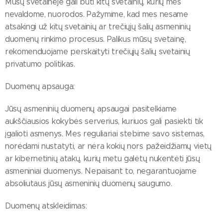
Mūsų svetainėje gali būti kitų svetainių, kurių mes
nevaldome, nuorodos. Pažymime, kad mes nesame
atsakingi už kitų svetainių ar trečiųjų šalių asmeninių
duomenų rinkimo procesus. Palikus mūsų svetainę,
rekomenduojame perskaityti trečiųjų šalių svetainių
privatumo politikas.
Duomenų apsauga:
Jūsų asmeninių duomenų apsaugai pasitelkiame
aukščiausios kokybės serverius, kuriuos gali pasiekti tik
įgalioti asmenys. Mes reguliariai stebime savo sistemas,
norėdami nustatyti, ar nėra kokių nors pažeidžiamų vietų
ar kibernetinių atakų, kurių metu galėtų nukentėti jūsų
asmeniniai duomenys. Nepaisant to, negarantuojame
absoliutaus jūsų asmeninių duomenų saugumo.
Duomenų atskleidimas: