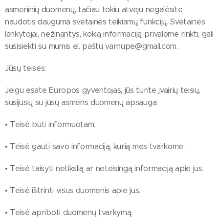
asmeninių duomenų, tačiau tokiu atveju negalėsite
naudotis dauguma svetainės teikiamų funkcijų. Svetainės
lankytojai, nežinantys, kokią informaciją privalome rinkti, gali
susisiekti su mumis el. paštu varnupe@gmail.com.
Jūsų teisės:
Jeigu esate Europos gyventojas, jūs turite įvairių teisių,
susijusių su jūsų asmens duomenų apsauga:
• Teisė būti informuotam.
• Teisė gauti savo informaciją, kurią mes tvarkome.
• Teisė taisyti netikslią ar neteisingą informaciją apie jus.
• Teisė ištrinti visus duomenis apie jus.
• Teisė apriboti duomenų tvarkymą.