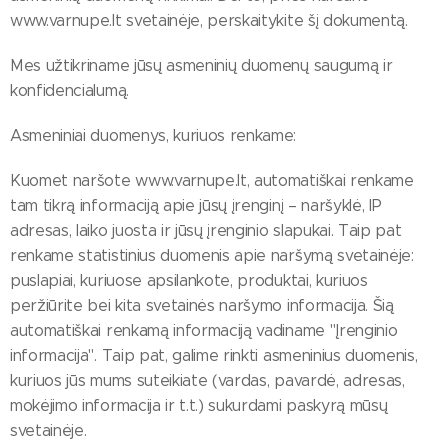
www.varnupe.lt svetainėje, perskaitykite šį dokumentą.
Mes užtikriname jūsų asmeninių duomenų saugumą ir
konfidencialumą.
Asmeniniai duomenys, kuriuos renkame:
Kuomet naršote www.varnupe.lt, automatiškai renkame
tam tikrą informaciją apie jūsų įrenginį – naršyklė, IP
adresas, laiko juosta ir jūsų įrenginio slapukai. Taip pat
renkame statistinius duomenis apie naršymą svetainėje:
puslapiai, kuriuose apsilankote, produktai, kuriuos
peržiūrite bei kita svetainės naršymo informacija. Šią
automatiškai renkamą informaciją vadiname "Įrenginio
informacija". Taip pat, galime rinkti asmeninius duomenis,
kuriuos jūs mums suteikiate (vardas, pavardė, adresas,
mokėjimo informacija ir t.t.) sukurdami paskyrą mūsų
svetainėje.