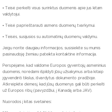
• Teisė perkelti visus surinktus duomenis apie jus kitam
valdytojui.
• Teisė paprieštarauti asmens duomenų tvarkymui.
• Teisės, susijusios su automatinių duomenų valdymu.
Jeigu norite daugiau informacijos, susisiekite su mumis
pasinaudoję žemiau pateikta kontaktine informacija.
Perspėjame, kad valdome Europos gyventojų asmeninius
duomenis, norėdami išpildyti jūsų užsakymus arba kitaip
įgyvendinti tikslus, išvardytus dokumento pradžioje.
Atkreipkite dėmesį, kad jūsų duomenys gali būti perkelti
už Europos ribų (pavyzdžiui, į Kanadą arba JAV).
Nuorodos į kitas svetaines: