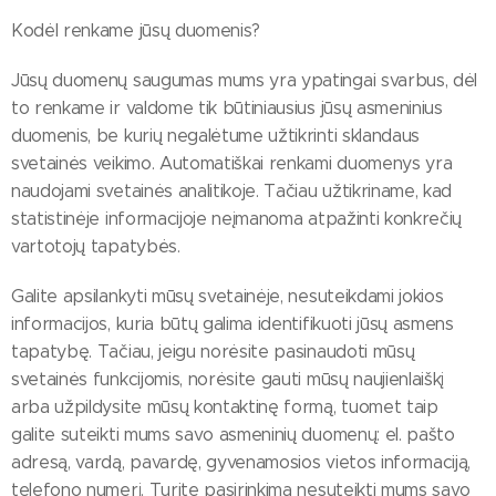
Kodėl renkame jūsų duomenis?
Jūsų duomenų saugumas mums yra ypatingai svarbus, dėl
to renkame ir valdome tik būtiniausius jūsų asmeninius
duomenis, be kurių negalėtume užtikrinti sklandaus
svetainės veikimo. Automatiškai renkami duomenys yra
naudojami svetainės analitikoje. Tačiau užtikriname, kad
statistinėje informacijoje neįmanoma atpažinti konkrečių
vartotojų tapatybės.
Galite apsilankyti mūsų svetainėje, nesuteikdami jokios
informacijos, kuria būtų galima identifikuoti jūsų asmens
tapatybę. Tačiau, jeigu norėsite pasinaudoti mūsų
svetainės funkcijomis, norėsite gauti mūsų naujienlaiškį
arba užpildysite mūsų kontaktinę formą, tuomet taip
galite suteikti mums savo asmeninių duomenų: el. pašto
adresą, vardą, pavardę, gyvenamosios vietos informaciją,
telefono numerį. Turite pasirinkimą nesuteikti mums savo